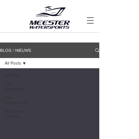
BLOG / NIEUWS
All Posts
All Posts
Tips |
Vaarroutes
Tips |
Restaurants
Meer over
| Dealer