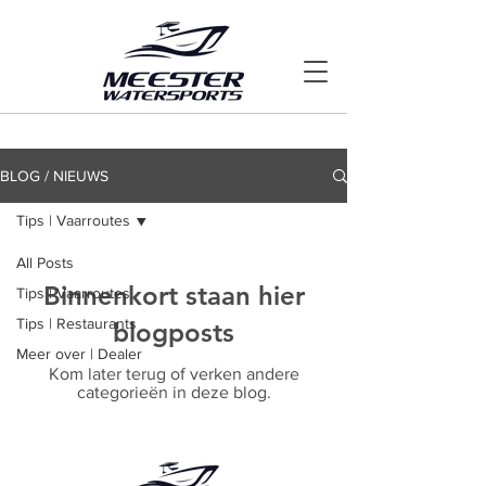
BLOG / NIEUWS
Tips | Vaarroutes
All Posts
Binnenkort staan hier
Tips | Vaarroutes
Tips | Restaurants
blogposts
Meer over | Dealer
Kom later terug of verken andere
categorieën in deze blog.