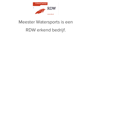
Meester Watersports is een
RDW erkend bedrijf.
Openingstijden:
Maandag:
8:00 - 17:00
Dinsdag:
8:00 - 17:00
Woensdag:
8:00 - 17:00
Donderdag:
8:00 - 17:00
Vrijdag:
8:00 - 17:00
Zaterdag:
10:00 - 16:00
Zondag:
Gesloten
Volg ons!
Facebook