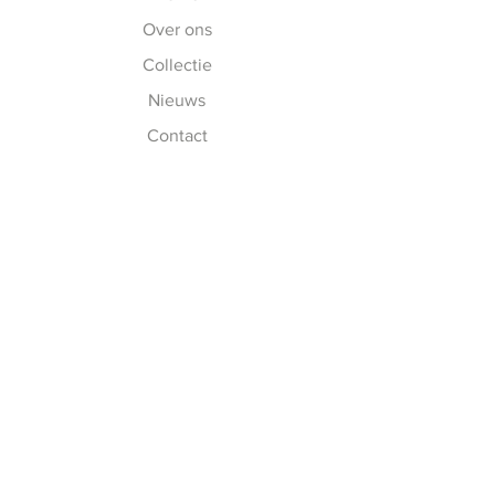
Over ons
Collectie
Nieuws
Contact
Meester Watersports is een
erkend leerbedrijf. Ben jij
opzoek naar een stage?
Neem dan contact met ons op!