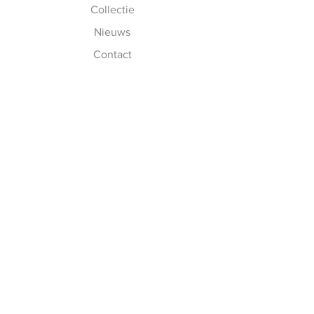
Collectie
Nieuws
Contact
Meester Watersports is een
erkend leerbedrijf. Ben jij
opzoek naar een stage?
Neem dan contact met ons op!
Meester Watersports is een
RDW erkend bedrijf.